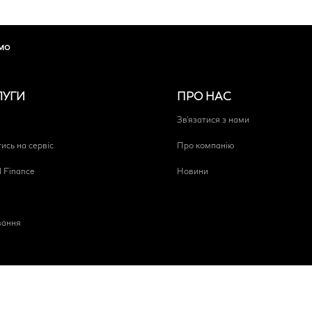
мо
ЛУГИ
ПРО НАС
Зв'язатися з нами
ись на сервіс
Про компанію
I Finance
Новини
вання