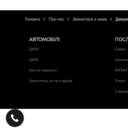
Головна
Про нас
Зв'язатися з нами
Дякує
АВТОМОБІЛІ
ПОС
QX50
Сервіс
QX55
Записат
Авто в наявності
INFINIT
Записатись на тест-драйв
Лізинг
Страху