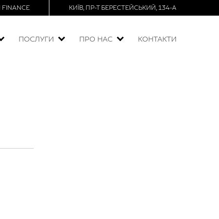
TI FINANCE
КИЇВ, ПР-Т БЕРЕСТЕЙСЬКИЙ, 134-A
ПОСЛУГИ
ПРО НАС
КОНТАКТИ