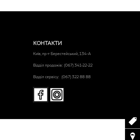
КОНТАКТИ
Київ, пр-т Берестейський, 134-A
Відділ продажів:
(067) 341-22-22
Відділ сервісу:
(067) 322 88 88