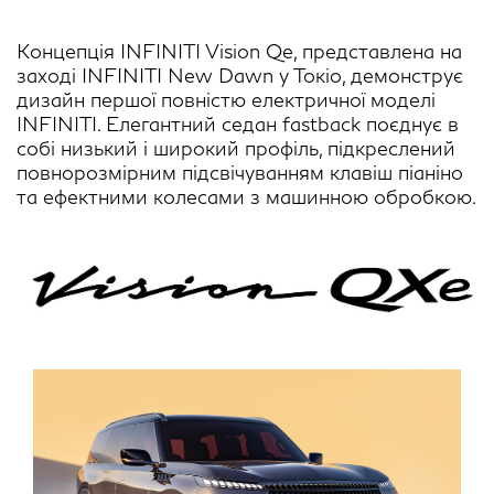
Концепція INFINITI Vision Qe, представлена на
заході INFINITI New Dawn у Токіо, демонструє
дизайн першої повністю електричної моделі
INFINITI. Елегантний седан fastback поєднує в
собі низький і широкий профіль, підкреслений
повнорозмірним підсвічуванням клавіш піаніно
та ефектними колесами з машинною обробкою.