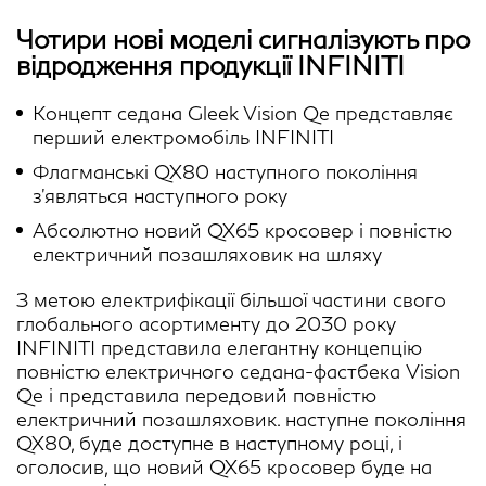
Чотири нові моделі сигналізують про
відродження продукції INFINITI
Концепт седана Gleek Vision Qe представляє
перший електромобіль INFINITI
Флагманські QX80 наступного покоління
з'являться наступного року
Абсолютно новий QX65 кросовер і повністю
електричний позашляховик на шляху
З метою електрифікації більшої частини свого
глобального асортименту до 2030 року
INFINITI представила елегантну концепцію
повністю електричного седана-фастбека Vision
Qe і представила передовий повністю
електричний позашляховик. наступне покоління
QX80, буде доступне в наступному році, і
оголосив, що новий QX65 кросовер буде на