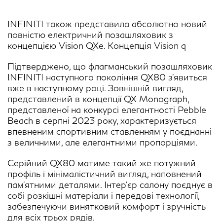
INFINITI також представила абсолютно новий
повністю електричний позашляховик з
концепцією Vision QXe. Концепція Vision q
Підтверджено, що флагманський позашляховик
INFINITI наступного покоління QX80 з'явиться
вже в наступному році. Зовнішній вигляд,
представлений в концепції QX Monograph,
представленої на конкурсі елегантності Pebble
Beach в серпні 2023 року, характеризується
впевненим спортивним ставленням у поєднанні
з величними, але елегантними пропорціями.
Серійний QX80 матиме такий же потужний
профіль і мінімалістичний вигляд, наповнений
пам'ятними деталями. Інтер'єр салону поєднує в
собі розкішні матеріали і передові технології,
забезпечуючи винятковий комфорт і зручність
для всіх трьох рядів.